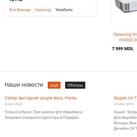
Все бренды
Samsung
ViewSonic
Проектор V
PA503X D
1024x768, 
7 999 MDL
3800Lm,
Наши новости
ещё
Обзоры
Супер выгодная акция весь Июль
Акция по 
4 июл 2023
14 июн 2016
Только в Июле. При замене фотобарабана -
Акция "Запр
Заправка лазерного принтера в Подарок
фотобарабана
Бельцы: Бам 
Дечебал 24 10