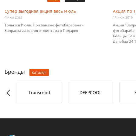
Супер выгодная акция весь Июль
Акция по 
4 июл 2023
14 июн 2016
Только в Июле. При замене фотобарабана -
Акция "Запр
Заправка лазерного принтера в Подарок
фотобарабана
Бельцы: Бам 
Дечебал 24 10
Бренды
каталог
RO-L
Transcend
DEEPCOOL