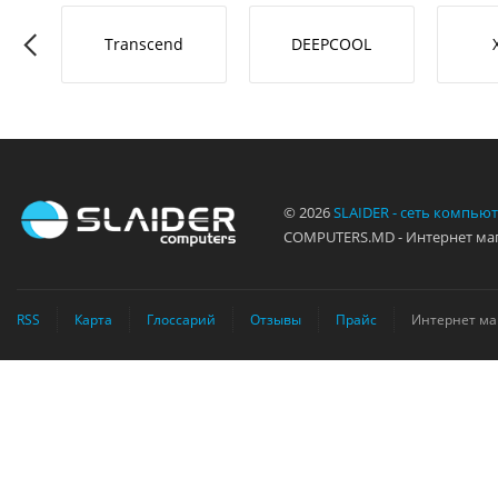
RO-L
Transcend
DEEPCOOL
© 2026
SLAIDER - сеть компью
COMPUTERS.MD - Интернет маг
RSS
Карта
Глоссарий
Отзывы
Прайс
Интернет ма