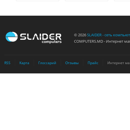
© 2026
SLAIDER - сеть компью
COMPUTERS.MD - Интернет маг
RSS
Карта
Глоссарий
Отзывы
Прайс
Интернет ма