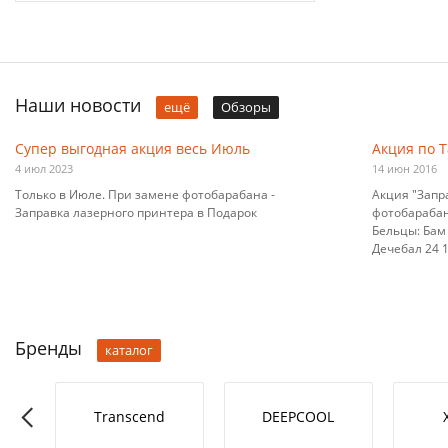
Наши новости
ещё
Обзоры
Супер выгодная акция весь Июль
Акция по 
4 июл 2023
14 июн 2016
Только в Июле. При замене фотобарабана -
Акция "Запр
Заправка лазерного принтера в Подарок
фотобарабана
Бельцы: Бам 
Дечебал 24 10
Бренды
каталог
RO-L
Transcend
DEEPCOOL