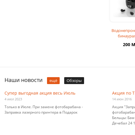
Водонепро
бинаура
стереонауш
200 
SK18, спорт
Наши новости
ещё
Обзоры
Супер выгодная акция весь Июль
Акция по 
4 июл 2023
14 июн 2016
Только в Июле. При замене фотобарабана -
Акция "Запр
Заправка лазерного принтера в Подарок
фотобарабана
Бельцы: Бам 
Дечебал 24 10