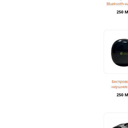
Bluetooth-
MINI supe
250 
Черн
Беспров
наушник
EARBUDS 
250 