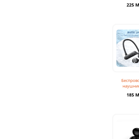
CY-T2 Ч
225 
Беспров
наушник
Conductio
185 
Bluetooth
Bluet