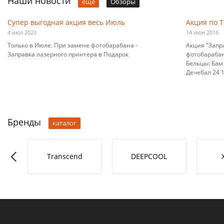
Наши новости
ещё
Обзоры
Супер выгодная акция весь Июль
Акция по 
4 июл 2023
14 июн 2016
Только в Июле. При замене фотобарабана -
Акция "Запр
Заправка лазерного принтера в Подарок
фотобарабана
Бельцы: Бам 
Дечебал 24 10
Бренды
каталог
RO-L
Transcend
DEEPCOOL