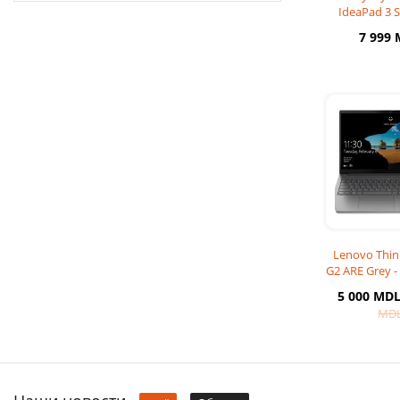
IdeaPad 3 S
Ryzen 5 5625
7 999
256GB S
Lenovo Thin
G2 ARE Grey -
Ryzen 3 43
5 000 MD
256
MD