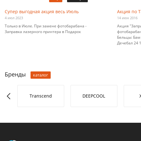
Супер выгодная акция весь Июль
Акция по 
4 июл 2023
14 июн 2016
Только в Июле. При замене фотобарабана -
Акция "Запр
Заправка лазерного принтера в Подарок
фотобарабана
Бельцы: Бам 
Дечебал 24 10
Бренды
каталог
RO-L
Transcend
DEEPCOOL