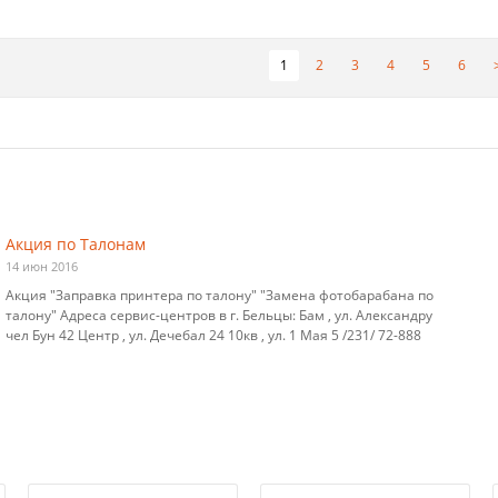
1
2
3
4
5
6
Акция по Талонам
14 июн 2016
Акция "Заправка принтера по талону" "Замена фотобарабана по
талону" Адреса сервис-центров в г. Бельцы: Бам , ул. Александру
чел Бун 42 Центр , ул. Дечебал 24 10кв , ул. 1 Мая 5 /231/ 72-888