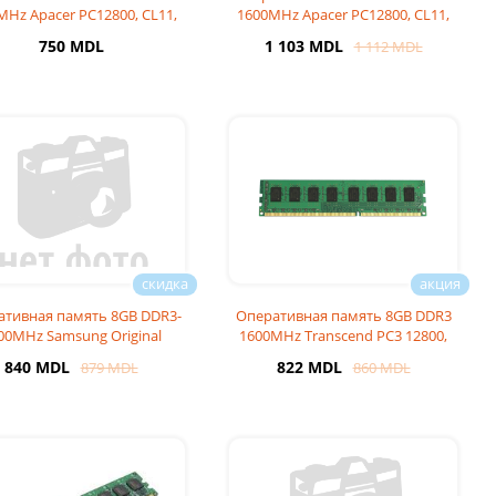
MHz Apacer PC12800, CL11,
1600MHz Apacer PC12800, CL11,
1.5V
1.5V
750 MDL
1 103 MDL
1 112 MDL
ативная память 8GB DDR3-
Оперативная память 8GB DDR3
00MHz Samsung Original
1600MHz Transcend PC3 12800,
PC12800, CL11
CL11
840 MDL
822 MDL
879 MDL
860 MDL