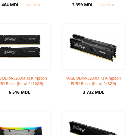
432C16BB12A/16), CL16-18
Capa
2 464 MDL
3 359 MDL
2 942 MDL
3 659 MDL
B DDR4-3200MHz Kingston
16GB DDR4-3200MHz Kingston
RY Beast (Kit of 2x16GB)
FURY Beast (Kit of 2x8GB)
(KF432C16BB1K2
(KF432C16BBK2/1
6 516 MDL
3 732 MDL