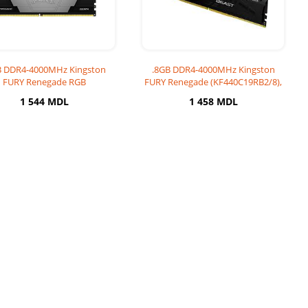
B DDR4-4000MHz Kingston
.8GB DDR4-4000MHz Kingston
FURY Renegade RGB
FURY Renegade (KF440C19RB2/8),
F440C19RB2A/8), CL19-2
CL19-23-23,
1 544 MDL
1 458 MDL