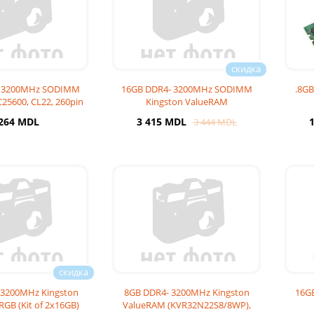
- 3200MHz SODIMM
16GB DDR4- 3200MHz SODIMM
.8G
25600, CL22, 260pin
Kingston ValueRAM
IMM 1.2V
(KVR32S22D8/16WP), 2Rx8, C
(KV
 264 MDL
3 415 MDL
3 444 MDL
3200MHz Kingston
8GB DDR4- 3200MHz Kingston
16G
RGB (Kit of 2x16GB)
ValueRAM (KVR32N22S8/8WP),