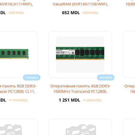
(KVR16LN11/4WP),
ValueRAM (KVR16N11S8/4WP),
1600
1, 1Rx8, 1.
CL11, 1Rx8,
MDL
652 MDL
657 MDL
657 MDL
 память 8GB DDR3-
Оперативная память 8GB DDR3-
Опер
cer PC12800, CL11,
1600MHz Transcend PC12800,
16
1.35V
CL11, 1.35V
MDL
1 251 MDL
1 119 MDL
1 262 MDL