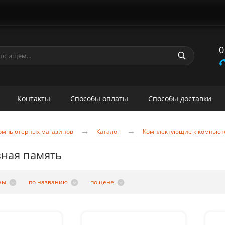
0
Контакты
Способы оплаты
Способы доставки
→
→
 компьютерных магазинов
Каталог
Комплектующие к компьют
ная память
ны
по названию
по цене