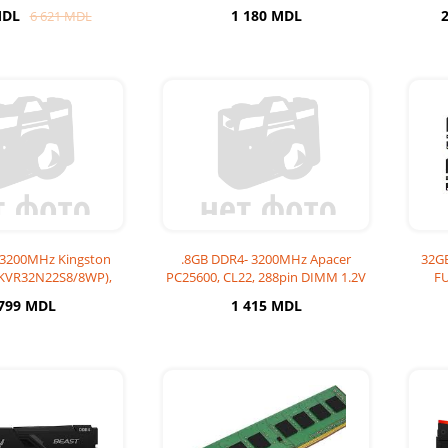
F432C16BB
CL22, 1Rx8, 2
(KF
MDL
1 180 MDL
6 621 MDL
 3200MHz Kingston
.8GB DDR4- 3200MHz Apacer
32G
KVR32N22S8/8WP),
PC25600, CL22, 288pin DIMM 1.2V
FU
22, 1Rx8,
Tip Memo
 799 MDL
1 415 MDL