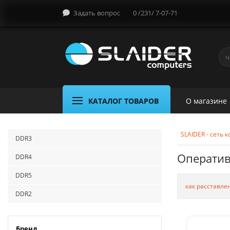
Задать вопрос
0 /231/ 7-07-71
КАТАЛОГ ТОВАРОВ
О магазине
SLAIDER - сеть
DDR3
Оператив
DDR4
DDR5
как расставле
DDR2
Бренд