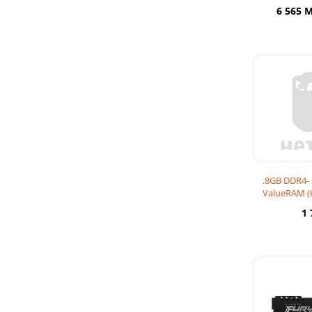
(K
6 565 
.8GB DDR4-
ValueRAM (
CL
1