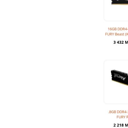
16GB DDR4-
FURY Beast (
C
3 432 
.8GB DDR4-
FURY 
(KF436C1
2 218 