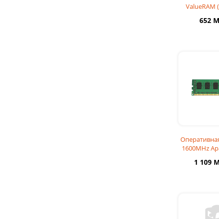
ValueRAM 
CL1
652 
Оперативная
1600MHz Apa
1 109 