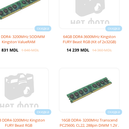
B DDR4- 3200MHz SODIMM
64GB DDR4-3600MHz Kingston
Kingston ValueRAM
FURY Beast RGB (Kit of 2x32GB)
R32S22S8/8WP), 1Rx8, CL
(KF436C18BB2
1 831 MDL
14 239 MDL
1 846 MDL
14 360 MDL
B DDR4-3200MHz Kingston
16GB DDR4- 3200MHz Transcend
FURY Beast RGB
PC25600, CL22, 288pin DIMM 1.2V .