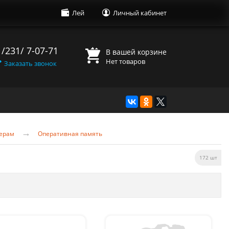
Лей
Личный кабинет
 /231/ 7-07-71
В вашей корзине
Нет товаров
Заказать звонок
→
ерам
Оперативная память
172 шт