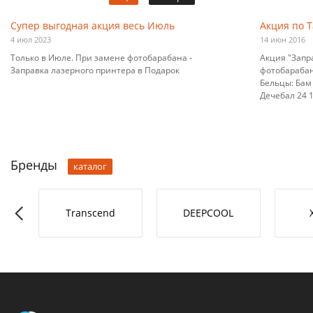
Супер выгодная акция весь Июль
Акция по 
4 июл 2023
14 июн 2016
Только в Июле. При замене фотобарабана -
Акция "Запр
Заправка лазерного принтера в Подарок
фотобарабана
Бельцы: Бам 
Дечебал 24 10
Бренды
каталог
RO-L
Transcend
DEEPCOOL