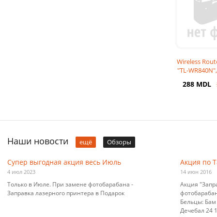
Wireless Rout
"TL-WR840N",
4-p
288 MDL
Наши новости
ещё
Обзоры
Супер выгодная акция весь Июль
Акция по 
4 июл 2023
14 июн 2016
Только в Июле. При замене фотобарабана -
Акция "Запр
Заправка лазерного принтера в Подарок
фотобарабана
Бельцы: Бам 
Дечебал 24 10