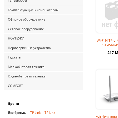
Телевизоры
Комплектующие к компьютерам
Офисное оборудование
Сетевое оборудование
НОУТБУКИ
Wi-Fi N TP-LI
"TL-WR841
Периферийные устройства
300Mbps, 2x5
217 
Anten
Гаджеты
Мелкобытовая техника
Крупнобытовая техника
COMFORT
Бренд
Все бренды
TP Link
TP-Link
Wireless Rout