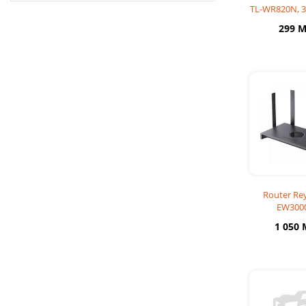
TL-WR820N, 3
Ex
299 
Router Re
EW300
1 050