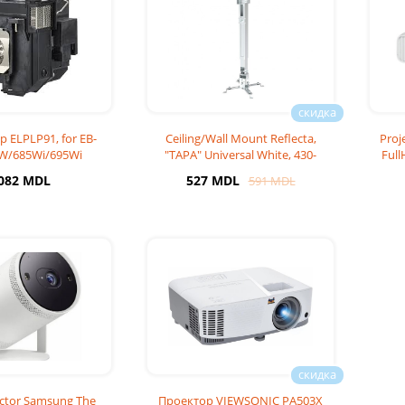
 ELPLP91, for EB-
Ceiling/Wall Mount Reflecta,
Proj
W/685Wi/695Wi
"TAPA" Universal White, 430-
Full
650mm, max.l
 082 MDL
527 MDL
591 MDL
ector Samsung The
Проектор VIEWSONIC PA503X