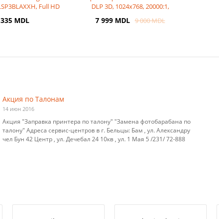
-LSP3BLAXXH, Full HD
DLP 3D, 1024x768, 20000:1,
920 x 108
3800Lm, 150
 335 MDL
7 999 MDL
9 000 MDL
Акция по Талонам
14 июн 2016
Акция "Заправка принтера по талону" "Замена фотобарабана по
талону" Адреса сервис-центров в г. Бельцы: Бам , ул. Александру
чел Бун 42 Центр , ул. Дечебал 24 10кв , ул. 1 Мая 5 /231/ 72-888