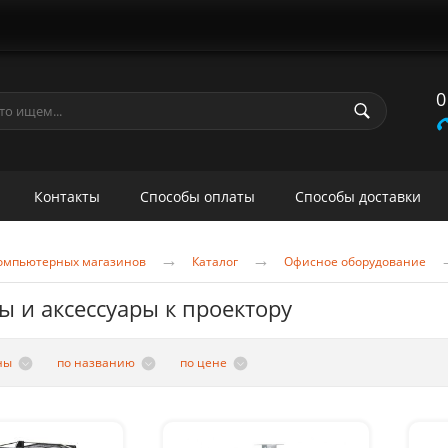
0
Контакты
Способы оплаты
Способы доставки
→
→
 компьютерных магазинов
Каталог
Офисное оборудование
ы и аксессуары к проектору
ны
по названию
по цене