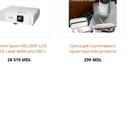
ector Epson EB-L260F; LCD,
Сумка для портативного
HD, Laser 4600Lum,2.5M:1,
проектора Videoproiector
1,62x Zoo
Samsung The Freestyle
28 519 MDL
299 MDL