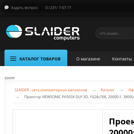
Задать вопрос
0 /231/ 7-07-71
КАТАЛОГ ТОВАРОВ
О магазине
Контакты
zoom
→
→
SLAIDER - сеть компьютерных магазинов
Каталог
Оф
→
Проектор VIEWSONIC PA503X DLP 3D, 1024x768, 20000:1, 3800L
Проек
20000