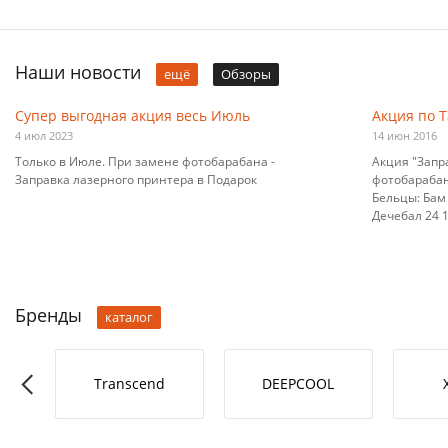
Наши новости
ещё
Обзоры
Супер выгодная акция весь Июль
Акция по 
4 июл 2023
14 июн 2016
Только в Июле. При замене фотобарабана -
Акция "Запр
Заправка лазерного принтера в Подарок
фотобарабана
Бельцы: Бам 
Дечебал 24 10
Бренды
каталог
RO-L
Transcend
DEEPCOOL