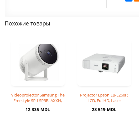
Похожие товары
Videoproiector Samsung The
Projector Epson EB-L260F;
Freestyle SP-LSP3BLAXXH,
LCD, FullHD, Laser
Full HD 1920 x 108
4600Lum,2.5M:1, 1,62x Zoo
12 335 MDL
28 519 MDL