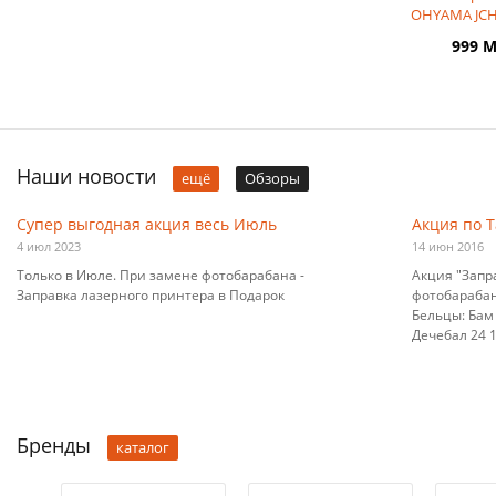
OHYAMA JCH-
скорости,
999 
Наши новости
ещё
Обзоры
Супер выгодная акция весь Июль
Акция по 
4 июл 2023
14 июн 2016
Только в Июле. При замене фотобарабана -
Акция "Запр
Заправка лазерного принтера в Подарок
фотобарабана
Бельцы: Бам 
Дечебал 24 10
Бренды
каталог