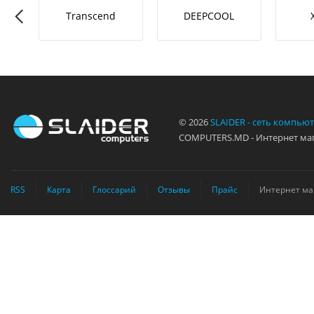
RO-L
Transcend
DEEPCOOL
© 2026
SLAIDER - сеть компью
COMPUTERS.MD - Интернет маг
RSS
Карта
Глоссарий
Отзывы
Прайс
Интернет ма