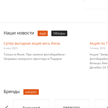
Наши новости
ещё
Обзоры
Супер выгодная акция весь Июль
Акция по 
4 июл 2023
14 июн 2016
Только в Июле. При замене фотобарабана -
Акция "Запр
Заправка лазерного принтера в Подарок
фотобарабана
Бельцы: Бам 
Дечебал 24 10
Бренды
каталог
RO-L
Transcend
DEEPCOOL