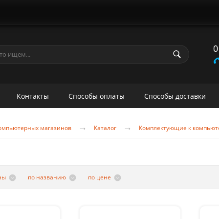
0
Контакты
Способы оплаты
Способы доставки
→
→
 компьютерных магазинов
Каталог
Комплектующие к компьют
ны
по названию
по цене