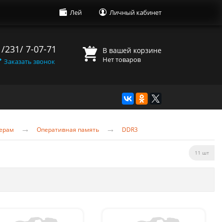
Лей
Личный кабинет
 /231/ 7-07-71
В вашей корзине
Нет товаров
Заказать звонок
→
→
ерам
Оперативная память
DDR3
11 шт