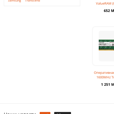
Samsung
Transcend
ValueRAM (
CL
652 
Оперативная
1600MHz Tr
CL
1 251 