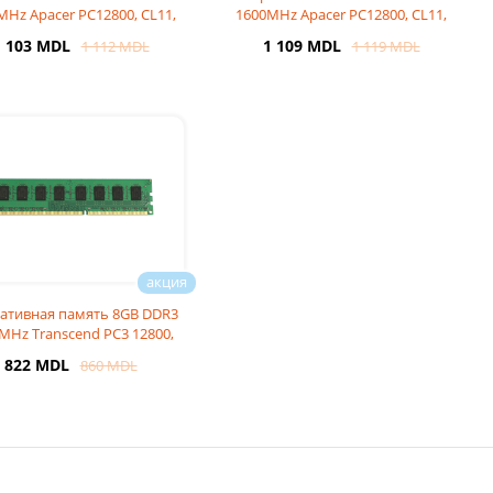
MHz Apacer PC12800, CL11,
1600MHz Apacer PC12800, CL11,
1.5V
1.35V
1 103 MDL
1 109 MDL
1 112 MDL
1 119 MDL
ативная память 8GB DDR3
MHz Transcend PC3 12800,
CL11
822 MDL
860 MDL