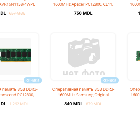
KVR16N11S8/4WP),
1600MHz Apacer PC12800, CL11,
1600
11, 1Rx8,
1.5V
MDL
750 MDL
657 MDL
 память 8GB DDR3-
Оперативная память 8GB DDR3-
Опер
anscend PC12800,
1600MHz Samsung Original
1600
11, 1.35V
PC12800, CL11
MDL
840 MDL
1 262 MDL
879 MDL