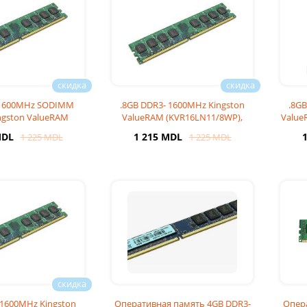
 1600MHz SODIMM
.8GB DDR3- 1600MHz Kingston
.8GB
ngston ValueRAM
ValueRAM (KVR16LN11/8WP),
Value
S11/8WP), CL11
CL11, 2Rx8, 1.
MDL
1 215 MDL
1 225 MDL
1 225 MDL
 1600MHz Kingston
Оперативная память 4GB DDR3-
Опер