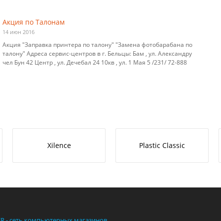
Акция по Талонам
14 июн 2016
Акция "Заправка принтера по талону" "Замена фотобарабана по
талону" Адреса сервис-центров в г. Бельцы: Бам , ул. Александру
чел Бун 42 Центр , ул. Дечебал 24 10кв , ул. 1 Мая 5 /231/ 72-888
Xilence
Plastic Classic
ER - сеть компьютерных магазинов