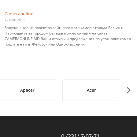
Cameraonline
14 июн 2016
Запущен новый проект онлайн просмотр камер с города Бельцы.
Наблюдайте за городом Бельцы можно онлайн на сайте:
CAMERAONLINE.MD Ваши отзывы и предложения по установке камер
пишите нам в: Фейсбук или Одноклассники
Apacer
Acer
0 /231/ 7-07-71