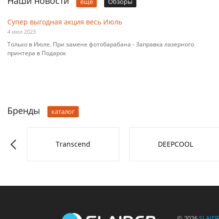
Наши новости
ещё
Обзоры
Супер выгодная акция весь Июль
4 июл 2023
Только в Июле. При замене фотобарабана - Заправка лазерного
принтера в Подарок
Бренды
каталог
-L
Transcend
DEEPCOOL
© 2026
SLAID