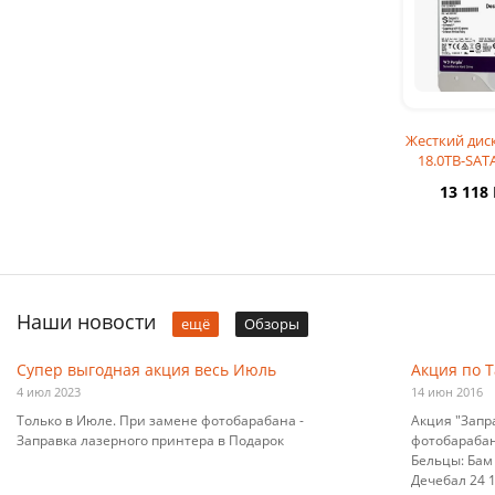
Жесткий диск
18.0TB-SAT
Western Digit
13 118
Pro 
Наши новости
ещё
Обзоры
Супер выгодная акция весь Июль
Акция по 
4 июл 2023
14 июн 2016
Только в Июле. При замене фотобарабана -
Акция "Запр
Заправка лазерного принтера в Подарок
фотобарабана
Бельцы: Бам 
Дечебал 24 10