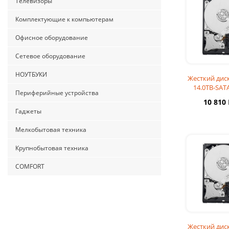
Телевизоры
Комплектующие к компьютерам
Офисное оборудование
Сетевое оборудование
НОУТБУКИ
Жесткий диск
14.0TB-SAT
Периферийные устройства
Western Digit
10 810
Pro 
Гаджеты
Мелкобытовая техника
Крупнобытовая техника
COMFORT
Жесткий диск