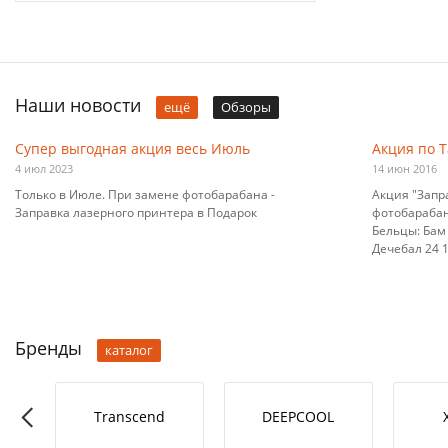
Наши новости
ещё
Обзоры
Супер выгодная акция весь Июль
Акция по 
4 июл 2023
14 июн 2016
Только в Июле. При замене фотобарабана -
Акция "Запр
Заправка лазерного принтера в Подарок
фотобарабана
Бельцы: Бам 
Дечебал 24 10
Бренды
каталог
RO-L
Transcend
DEEPCOOL