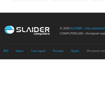
© 2026
SLAIDER - сеть компью
COMPUTERS.MD - Интернет маг
RSS
Карта
Глоссарий
Отзывы
Прайс
Интернет ма