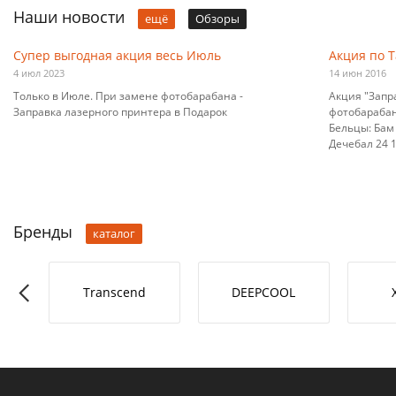
Наши новости
ещё
Обзоры
Супер выгодная акция весь Июль
Акция по 
4 июл 2023
14 июн 2016
Только в Июле. При замене фотобарабана -
Акция "Запр
Заправка лазерного принтера в Подарок
фотобарабана
Бельцы: Бам 
Дечебал 24 10
Бренды
каталог
RO-L
Transcend
DEEPCOOL