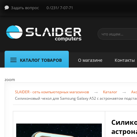
Задать вопрос
0 /231/ 7-07-71
КАТАЛОГ ТОВАРОВ
О магазине
Контакты
zoom
→
→
SLAIDER - сеть компьютерных магазинов
Каталог
Акс
Силиконовый чехол для Samsung Galaxy A52 с астронавтом подста
Силико
астрон