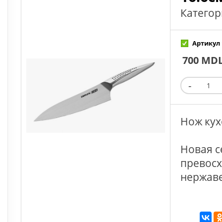
Категор
Артикул 
700 MD
Нож кух
Новая с
превосх
нержав