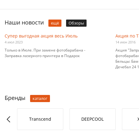
Наши новости
ещё
Обзоры
Супер выгодная акция весь Июль
Акция по 
4 июл 2023
14 июн 2016
Только в Июле. При замене фотобарабана -
Акция "Запр
Заправка лазерного принтера в Подарок
фотобарабана
Бельцы: Бам 
Дечебал 24 10
Бренды
каталог
RO-L
Transcend
DEEPCOOL