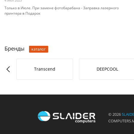
4 июл 2023
Только в Июле. При замене фотобарабана - Заправка лазерного
принтера в Подарок
Бренды
каталог
-L
Transcend
DEEPCOOL
© 2026
SLAID
COMPUTERS.MD