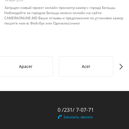
14 июн 2016
Запущен новый проект онлайн просмотр камер с города Бельцы.
Наблюдайте за городом Бельцы можно онлайн на сайте:
CAMERAONLINE.MD Ваши отзывы и предложения по установке камер
пишите нам в: Фейсбук или Одноклассники
Apacer
Acer
0 /231/ 7-07-71
Заказать звонок