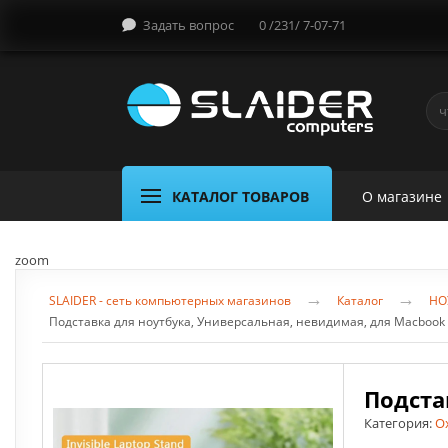
Задать вопрос
0 /231/ 7-07-71
КАТАЛОГ ТОВАРОВ
О магазине
zoom
→
→
SLAIDER - сеть компьютерных магазинов
Каталог
НО
Подставка для ноутбука, Универсальная, невидимая, для Macbook 
Подста
Категория:
О