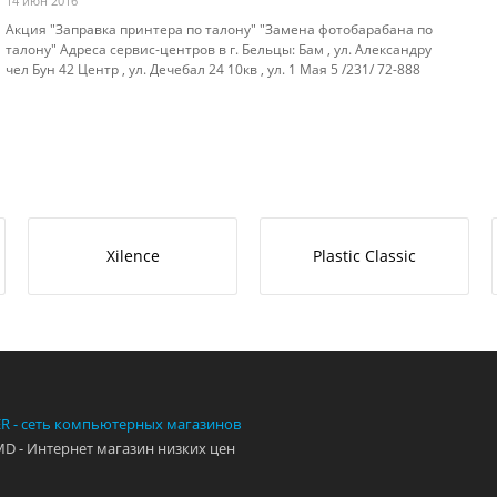
14 июн 2016
Акция "Заправка принтера по талону" "Замена фотобарабана по
талону" Адреса сервис-центров в г. Бельцы: Бам , ул. Александру
чел Бун 42 Центр , ул. Дечебал 24 10кв , ул. 1 Мая 5 /231/ 72-888
Xilence
Plastic Classic
ER - сеть компьютерных магазинов
 - Интернет магазин низких цен