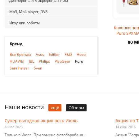
Диктофоны и микрофоны к ним
Mp3, Mp4 player, DVR
Игрушки роботы
Колонки по
Puro SPXM
"Chris
80 M
Бренд
Все бренды
Asus
Edifier
F&D
Hoco
HUAWEI
JBL
Philips
PicoGear
Puro
Sennheiser
Sven
Наши новости
ещё
Обзоры
Супер выгодная акция весь Июль
Акция по 
4 июл 2023
14 июн 2016
Только в Июле. При замене фотобарабана -
Акция "Запр