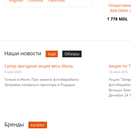
Kingston
Trancend
Transcend
Оперативна
8GB DDR4-
Apacer PC21
1 778 MDL
Наши новости
ещё
Обзоры
Супер выгодная акция весь Июль
Акция по 
4 июл 2023
14 июн 2016
Только в Июле. При замене фотобарабана -
Акция "Запр
Заправка лазерного принтера в Подарок
фотобарабана
Бельцы: Бам 
Дечебал 24 10
Бренды
каталог