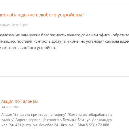
деонаблюдение с любого устройства!
Администрация
едложение Вам нужна безопасность вашего дома или офиса - обратите
лизацию, поставят контроль доступа и конечно установят камеры виде
смотреть с любого устройств...
Акция по Талонам
14 июн 2016
Акция "Заправка принтера по талону" "Замена фотобарабана по
талону" Адреса сервис-центров в г. Бельцы: Бам , ул. Александру
чел Бун 42 Центр , ул. Дечебал 24 10кв , ул. 1 Мая 5 /231/ 72-888