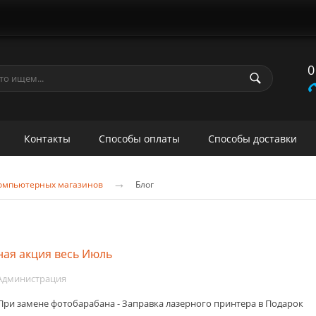
0
Контакты
Способы оплаты
Способы доставки
→
 компьютерных магазинов
Блог
ная акция весь Июль
Администрация
При замене фотобарабана - Заправка лазерного принтера в Подарок