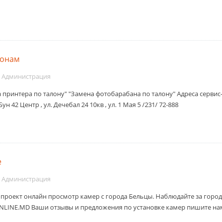
лонам
Администрация
 принтера по талону" "Замена фотобарабана по талону" Адреса сервис-це
ун 42 Центр , ул. Дечебал 24 10кв , ул. 1 Мая 5 /231/ 72-888
e
Администрация
проект онлайн просмотр камер с города Бельцы. Наблюдайте за горо
NLINE.MD Ваши отзывы и предложения по установке камер пишите нам