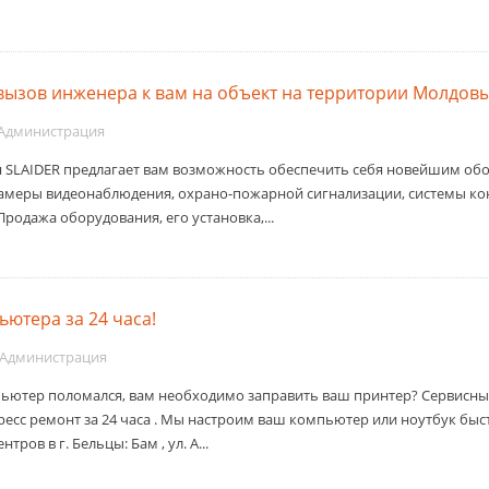
вызов инженера к вам на объект на территории Молдов
Администрация
 SLAIDER предлагает вам возможность обеспечить себя новейшим об
Камеры видеонаблюдения, охрано-пожарной сигнализации, системы ко
Продажа оборудования, его установка,...
ютера за 24 часа!
Администрация
ьютер поломался, вам необходимо заправить ваш принтер? Сервисны
ресс ремонт за 24 часа . Мы настроим ваш компьютер или ноутбук быст
тров в г. Бельцы: Бам , ул. А...