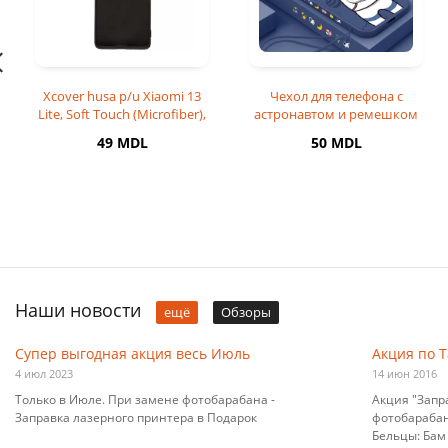
Xcover husa p/u Xiaomi 13
Чехол для телефона с
Lite, Soft Touch (Microfiber),
астронавтом и ремешком
Black
на руку для iPhone 14 Pro
49 MDL
50 MDL
Наши новости
ещё
Обзоры
Супер выгодная акция весь Июль
Акция по 
4 июл 2023
14 июн 2016
Только в Июле. При замене фотобарабана -
Акция "Запр
Заправка лазерного принтера в Подарок
фотобарабана
Бельцы: Бам 