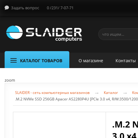
Задать вопрос
0 /231/ 7-07-71
КАТАЛОГ ТОВАРОВ
О магазине
Контакты
zoom
→
→
SLAIDER - сеть компьютерных магазинов
Каталог
Ко
.M.2 NVMe SSD 256GB Apacer AS2280P4U [PCIe 3.0 x4, R/W:3500/120
.M.2 
3.0 x