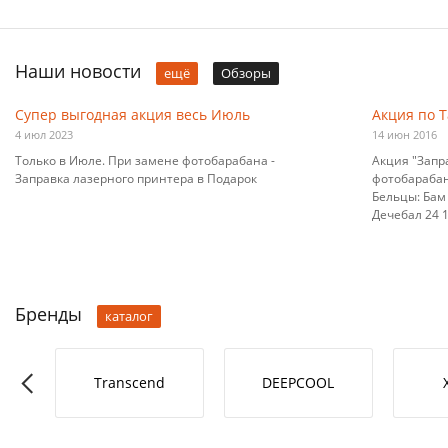
Наши новости
ещё
Обзоры
Супер выгодная акция весь Июль
Акция по 
4 июл 2023
14 июн 2016
Только в Июле. При замене фотобарабана -
Акция "Запр
Заправка лазерного принтера в Подарок
фотобарабана
Бельцы: Бам 
Дечебал 24 10
Бренды
каталог
RO-L
Transcend
DEEPCOOL