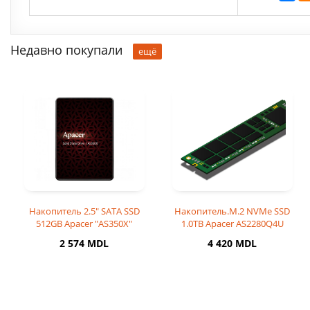
Недавно покупали
ещё
Накопитель 2.5" SATA SSD
Накопитель.M.2 NVMe SSD
512GB Apacer "AS350X"
1.0TB Apacer AS2280Q4U
[PCIe 4.0 x4, R/W:7300
2 574 MDL
4 420 MDL