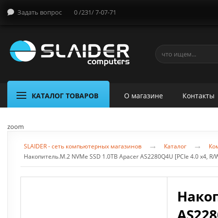
Задать вопрос
0 /231/ 7-07-71
КАТАЛОГ ТОВАРОВ
О магазине
Контакты
zoom
→
→
SLAIDER - сеть компьютерных магазинов
Каталог
Ко
Накопитель.M.2 NVMe SSD 1.0TB Apacer AS2280Q4U [PCIe 4.0 x4, R/
Накоп
AS228