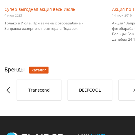
Супер выгодная акция весь Июль
Акция по 
4 июл 2023
14 июн 2016
Только в Июле. При замене фотобарабана -
Акция "Запр
Заправка лазерного принтера в Подарок
фотобарабана
Бельцы: Бам 
Дечебал 24 10
Бренды
каталог
RO-L
Transcend
DEEPCOOL