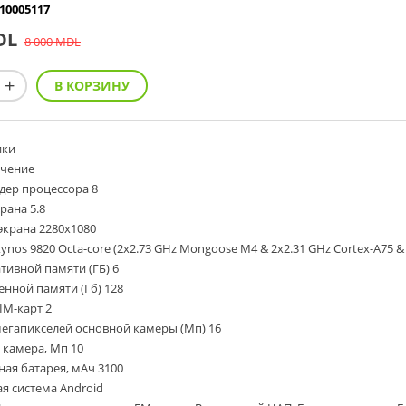
10005117
DL
8 000 MDL
ики
ачение
дер процессора 8
рана 5.8
экрана 2280x1080
nos 9820 Octa-core (2x2.73 GHz Mongoose M4 & 2x2.31 GHz Cortex-A75 & 
ивной памяти (ГБ) 6
нной памяти (Гб) 128
IM-карт 2
егапикселей основной камеры (Мп) 16
 камера, Мп 10
ая батарея, мАч 3100
я система Android