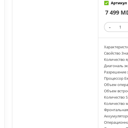
Артикул 
7 499 M
Характерист
Свойство Зн
Количество я
Диагональ эк
Разрешение 
Процессор Exy
Объем операт
Объем встрое
Количество S
Количество м
Фронтальная
Аккумуляторн
Операционна