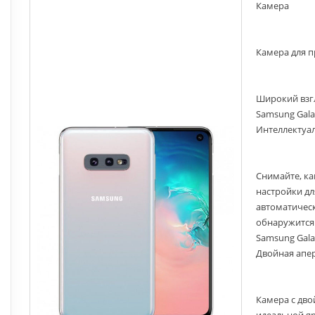
Камера
Камера для 
Широкий взг
Samsung Gala
Интеллектуа
Снимайте, к
настройки дл
автоматическ
обнаружится 
Samsung Gala
Двойная апер
Камера с дв
идеальной я