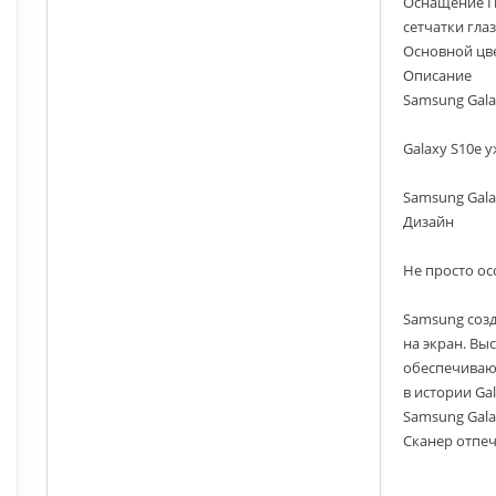
Оснащение По
сетчатки гла
Основной цв
Описание
Samsung Gala
Galaxy S10e у
Samsung Gala
Дизайн
Не просто о
Samsung созд
на экран. Вы
обеспечиваю
в истории Gal
Samsung Gala
Сканер отпеч