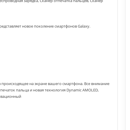
еспроводная зарядка, Сканер отпечатка пальцев, Сканер
Представляет новое поколение смартфонов Galaxy.
в происходящее на экране вашего смартфона. Все внимание
тпечаток пальца и новая технология Dynamic AMOLED,
новационный