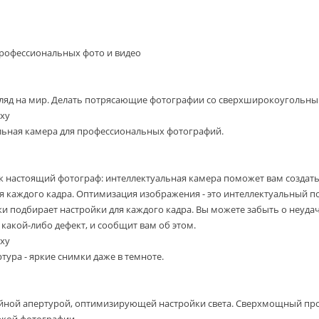
профессиональных фото и видео
ляд на мир. Делать потрясающие фотографии со сверхширокоугольным
xy
льная камера для профессиональных фотографий.
ак настоящий фотограф: интеллектуальная камера поможет вам созда
я каждого кадра. Оптимизация изображения - это интеллектуальный п
и подбирает настройки для каждого кадра. Вы можете забыть о неудач
какой-либо дефект, и сообщит вам об этом.
xy
тура - яркие снимки даже в темноте.
ойной апертурой, оптимизирующей настройки света. Сверхмощный про
ркой фотографии.