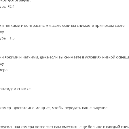
уры F2.4
и четкими и контрастными, даже если вы снимаете при ярком свете.
xy
уры F1.5
и яркими и четкими, даже если вы снимаете в условиях низкой освещ
xy
мера
в каждом снимке.
амер - достаточно мощная, чтобы передать ваше видение.
угольная камера позволяет вам вместить еще больше в каждый снимо