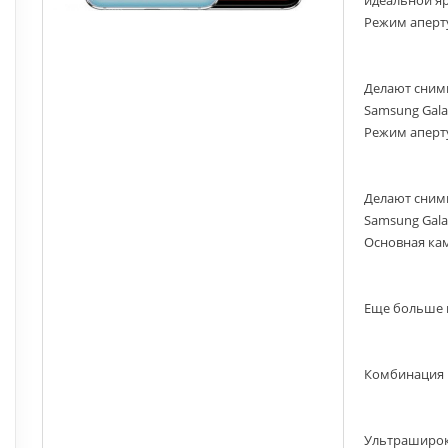
Режим аперт
Делают снимк
Samsung Gala
Режим аперт
Делают снимк
Samsung Gala
Основная ка
Еще больше 
Комбинация к
Ультрашироко