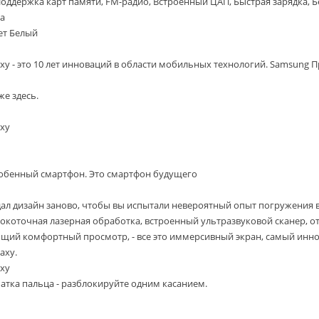
ддержка карт памяти, FM-радио, Встроенный ЦАП, Быстрая зарядка, Б
за
ет Белый
xy - это 10 лет инноваций в области мобильных технологий. Samsung 
же здесь.
xy
собенный смартфон. Это смартфон будущего
ал дизайн заново, чтобы вы испытали невероятный опыт погружения 
сокоточная лазерная обработка, встроенный ультразвуковой сканер, о
щий комфортный просмотр, - все это иммерсивный экран, самый ин
axy.
xy
атка пальца - разблокируйте одним касанием.