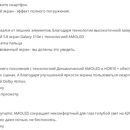
жите смартфон.
 экран - эффект полного погружения.
зался от лишних элементов. Благодаря технологии высокоточной лазе
5.8 экран Galaxy S10e с технологией AMOLED
атка пальца
ованный экран - вы должны это увидеть.
него поколения с технологией Динамический AMOLED и HDR10 + обесп
 сценах. А благодаря улучшенной яркости экрана пользоваться смарт
й Dolby Atmos.
xy
 просмотр
ynamic AMOLED сокращает некомфортный для глаз голубой свет на 42%
ео даже ночью, не беспокоясь.
xy