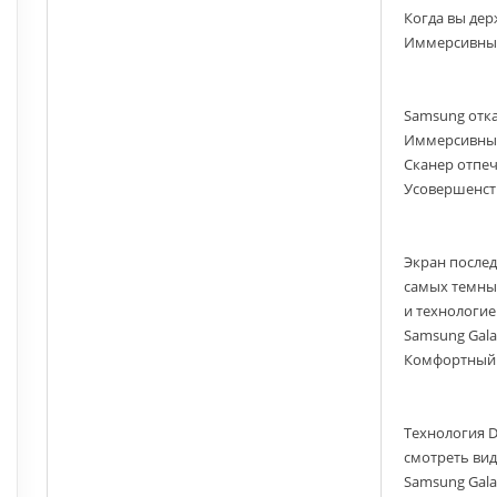
Когда вы дер
Иммерсивный
Samsung отка
Иммерсивный 
Сканер отпеч
Усовершенств
Экран послед
самых темных
и технологие
Samsung Gala
Комфортный
Технология D
смотреть вид
Samsung Gala