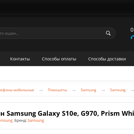
0
Контакты
Способы оплаты
Способы доставки
→
→
→
лефоны мобильные
Планшеты
Samsung
Samsung
н Samsung Galaxy S10e, G970, Prism Wh
amsung
Бренд:
Samsung