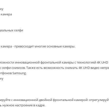
xy
 камера
деальных селфи
 камера - превосходит многие основные камеры.
можности инновационной фронтальной камеры с технологией 4K UHD и
селфи-снимков. Также есть возможность снимать 4K UHD видео непре
ртфонов Samsung.
xy
ируйте с инновационной двойной фронтальной камерой: отрегулируйт
ь нужное настроение в кадре.