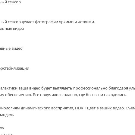
ный сенсор
ый сенсор делает фотографии яркими и четкими.
льные видео
авные видео
ерстабилизации
алактики ваша видео будет выглядеть профессионально благодаря у
 обеспечению. Все получилось плавно, где бы вы ни находились.
хнологиям динамического восприятия, HDR + цвет в ваших видео. Съем
 модель
xy
льность