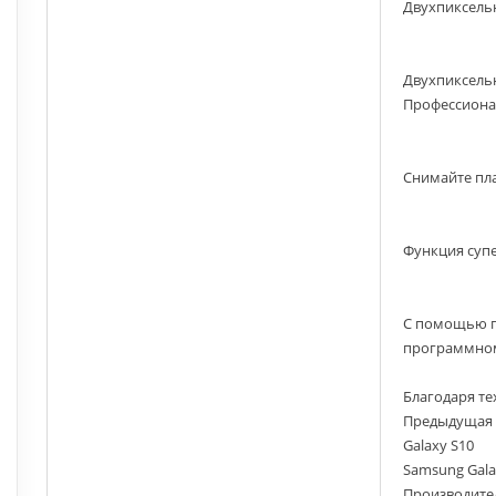
Двухпиксель
Двухпиксельн
Профессиона
Снимайте пл
Функция суп
С помощью г
программному
Благодаря те
Предыдущая
Galaxy S10
Samsung Gala
Производите