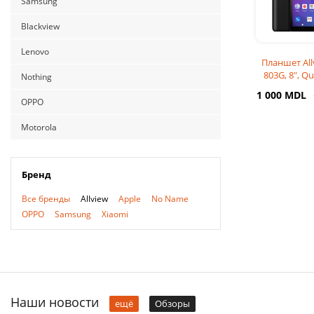
Samsung
Blackview
Lenovo
Планшет All
803G, 8", Q
Nothing
16GB, 1GB 
1 000 MDL
Neg
OPPO
Motorola
Бренд
Все бренды
Allview
Apple
No Name
OPPO
Samsung
Xiaomi
Наши новости
ещё
Обзоры