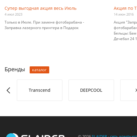
Супер выгодная акция весь Июль
Акция по 
4 июл 2023
14 июн 2016
Только в Июле. При замене фотобарабана -
Акция "Запр
Заправка лазерного принтера в Подарок
фотобарабана
Бельцы: Бам 
Дечебал 24 10
Бренды
каталог
RO-L
Transcend
DEEPCOOL
© 2026
SLAIDER - сеть компью