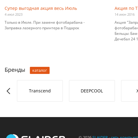
Супер выгодная акция весь Июль
Акция по 
4 июл 2023
14 июн 2016
Только в Июле. При замене фотобарабана -
Акция "Запр
Заправка лазерного принтера в Подарок
фотобарабана
Бельцы: Бам 
Дечебал 24 10
Бренды
каталог
RO-L
Transcend
DEEPCOOL
© 2026
SLAIDER - сеть компью