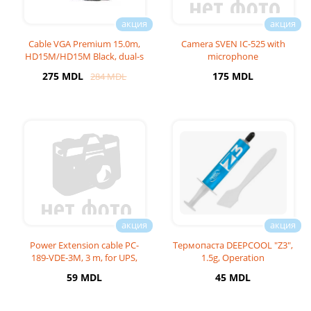
Cable VGA Premium 15.0m,
Camera SVEN IC-525 with
HD15M/HD15M Black, dual-s
microphone
http://www.sven
275 MDL
175 MDL
284 MDL
Power Extension cable PC-
Термопаста DEEPCOOL "Z3",
189-VDE-3M, 3 m, for UPS,
1.5g, Operation
Temperature: --50C--300 C
59 MDL
45 MDL