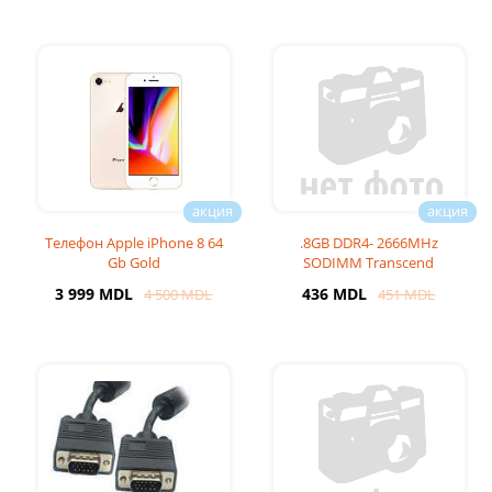
Телефон Apple iPhone 8 64
.8GB DDR4- 2666MHz
Gb Gold
SODIMM Transcend
PC21300, CL1
3 999 MDL
436 MDL
4 500 MDL
451 MDL