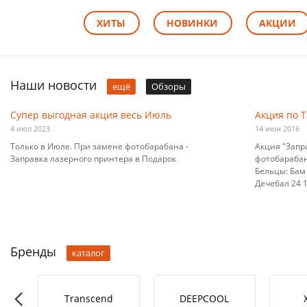
ХИТЫ
НОВИНКИ
АКЦИИ
Наши новости
ещё
Обзоры
Супер выгодная акция весь Июль
Акция по 
4 июл 2023
14 июн 2016
Только в Июле. При замене фотобарабана -
Акция "Запр
Заправка лазерного принтера в Подарок
фотобарабана
Бельцы: Бам 
Дечебал 24 10
Бренды
каталог
RO-L
Transcend
DEEPCOOL