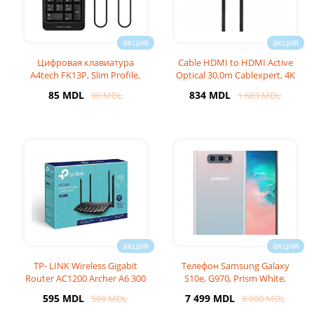
Цифровая клавиатура
Cable HDMI to HDMI Active
A4tech FK13P, Slim Profile,
Optical 30.0m Cablexpert, 4K
Round-Square Keycaps
UHD, Ethernet,
85 MDL
834 MDL
90 MDL
1 683 MDL
TP- LINK Wireless Gigabit
Телефон Samsung Galaxy
Router AC1200 Archer A6 300
S10e, G970, Prism White,
Mbps 5Ghz
6GB/128GB
595 MDL
7 499 MDL
599 MDL
8 000 MDL